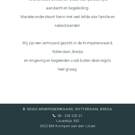
aandacht en begeleiding.
Marieke ondersteunt hierin met veel liefde voor familie en
nabestaanden.
Wij zijn een vertrouwd gezicht in de Krimpenerwaard,
Rotterdam, Breda
en omgeving en begeleiden u ook buiten deze regio's
heel graag.
REGIO KRIMPENERWAARD, ROTTERDAM, BREDA
06 - 224 225 01
IJsseldijk 332
2922 BM Krimpen aan den IJssel