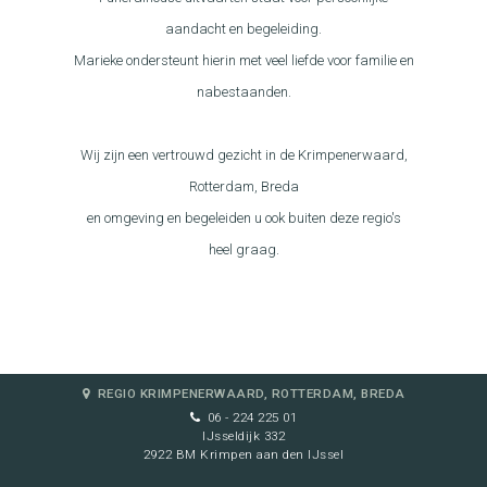
aandacht en begeleiding.
Marieke ondersteunt hierin met veel liefde voor familie en
nabestaanden.
Wij zijn een vertrouwd gezicht in de Krimpenerwaard,
Rotterdam, Breda
en omgeving en begeleiden u ook buiten deze regio's
heel graag.
REGIO KRIMPENERWAARD, ROTTERDAM, BREDA
06 - 224 225 01
IJsseldijk 332
2922 BM Krimpen aan den IJssel