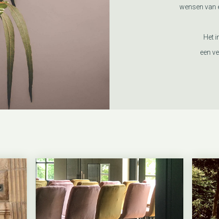
wensen van e
Het i
een ve