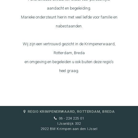
aandacht en begeleiding.
Marieke ondersteunt hierin met veel liefde voor familie en
nabestaanden.
Wij zijn een vertrouwd gezicht in de Krimpenerwaard,
Rotterdam, Breda
en omgeving en begeleiden u ook buiten deze regio's
heel graag.
REGIO KRIMPENERWAARD, ROTTERDAM, BREDA
06 - 224 225 01
IJsseldijk 332
2922 BM Krimpen aan den IJssel