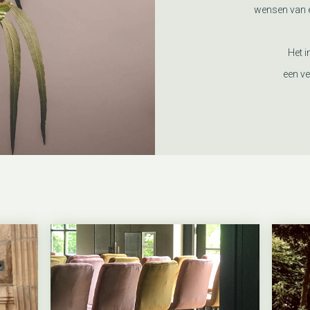
wensen van e
Het i
een ve