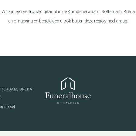
Wij zijn een vertrouwd gezicht in de Krimpenerwaard, Rotterdam, Breda
en omgeving en begeleiden u ook buiten deze regio's heel graag.
TTERDAM, BREDA
1
n IJssel