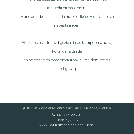
aandacht en begeleiding.
Marieke ondersteunt hierin met veel liefde voor familie en
nabestaanden.
Wij zijn een vertrouwd gezicht in de Krimpenerwaard,
Rotterdam, Breda
en omgeving en begeleiden u ook buiten deze regio's
heel graag.
REGIO KRIMPENERWAARD, ROTTERDAM, BREDA
06 - 224 225 01
IJsseldijk 332
2922 BM Krimpen aan den IJssel