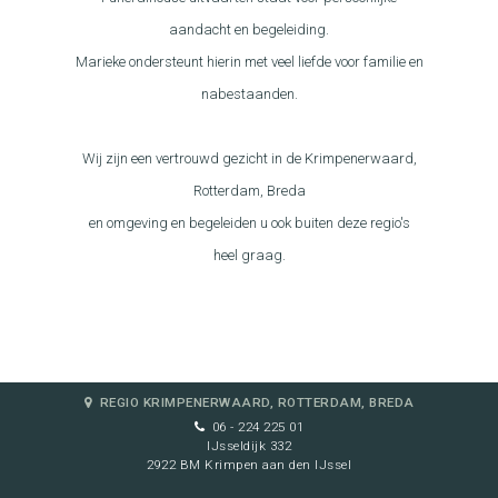
aandacht en begeleiding.
Marieke ondersteunt hierin met veel liefde voor familie en
nabestaanden.
Wij zijn een vertrouwd gezicht in de Krimpenerwaard,
Rotterdam, Breda
en omgeving en begeleiden u ook buiten deze regio's
heel graag.
REGIO KRIMPENERWAARD, ROTTERDAM, BREDA
06 - 224 225 01
IJsseldijk 332
2922 BM Krimpen aan den IJssel