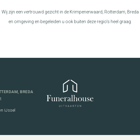
Wij zijn een vertrouwd gezicht in de Krimpenerwaard, Rotterdam, Breda
en omgeving en begeleiden u ook buiten deze regio's heel graag.
TTERDAM, BREDA
1
n IJssel