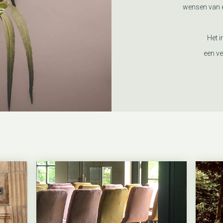
wensen van e
Het i
een ve