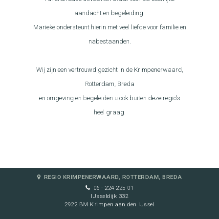
aandacht en begeleiding.
Marieke ondersteunt hierin met veel liefde voor familie en
nabestaanden.
Wij zijn een vertrouwd gezicht in de Krimpenerwaard,
Rotterdam, Breda
en omgeving en begeleiden u ook buiten deze regio's
heel graag.
REGIO KRIMPENERWAARD, ROTTERDAM, BREDA
06 - 224 225 01
IJsseldijk 332
2922 BM Krimpen aan den IJssel