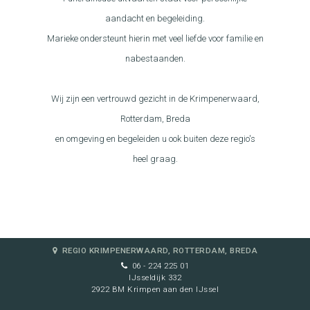
aandacht en begeleiding.
Marieke ondersteunt hierin met veel liefde voor familie en
nabestaanden.
Wij zijn een vertrouwd gezicht in de Krimpenerwaard,
Rotterdam, Breda
en omgeving en begeleiden u ook buiten deze regio's
heel graag.
REGIO KRIMPENERWAARD, ROTTERDAM, BREDA
06 - 224 225 01
IJsseldijk 332
2922 BM Krimpen aan den IJssel