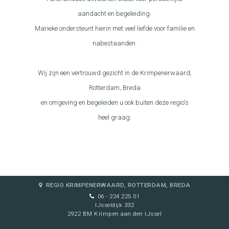
aandacht en begeleiding.
Marieke ondersteunt hierin met veel liefde voor familie en
nabestaanden.
Wij zijn een vertrouwd gezicht in de Krimpenerwaard,
Rotterdam, Breda
en omgeving en begeleiden u ook buiten deze regio's
heel graag.
REGIO KRIMPENERWAARD, ROTTERDAM, BREDA
06 - 224 225 01
IJsseldijk 332
2922 BM Krimpen aan den IJssel