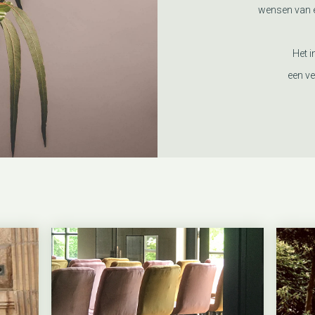
wensen van e
Het i
een ve