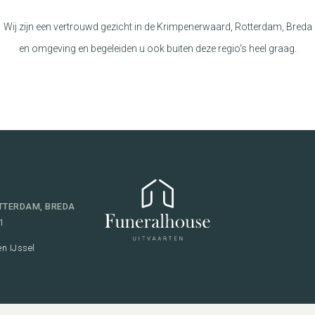
Wij zijn een vertrouwd gezicht in de Krimpenerwaard, Rotterdam, Breda
en omgeving en begeleiden u ook buiten deze regio's heel graag.
TTERDAM, BREDA
1
n IJssel