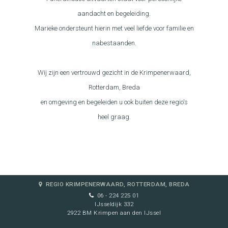
aandacht en begeleiding.
Marieke ondersteunt hierin met veel liefde voor familie en
nabestaanden.
Wij zijn een vertrouwd gezicht in de Krimpenerwaard,
Rotterdam, Breda
en omgeving en begeleiden u ook buiten deze regio's
heel graag.
REGIO KRIMPENERWAARD, ROTTERDAM, BREDA
06 - 224 225 01
IJsseldijk 332
2922 BM Krimpen aan den IJssel