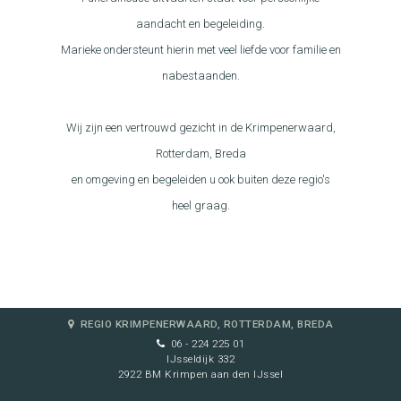
aandacht en begeleiding.
Marieke ondersteunt hierin met veel liefde voor familie en
nabestaanden.
Wij zijn een vertrouwd gezicht in de Krimpenerwaard,
Rotterdam, Breda
en omgeving en begeleiden u ook buiten deze regio's
heel graag.
REGIO KRIMPENERWAARD, ROTTERDAM, BREDA
06 - 224 225 01
IJsseldijk 332
2922 BM Krimpen aan den IJssel