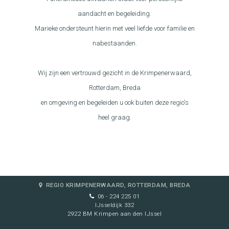
aandacht en begeleiding.
Marieke ondersteunt hierin met veel liefde voor familie en
nabestaanden.
Wij zijn een vertrouwd gezicht in de Krimpenerwaard,
Rotterdam, Breda
en omgeving en begeleiden u ook buiten deze regio's
heel graag.
REGIO KRIMPENERWAARD, ROTTERDAM, BREDA
06 - 224 225 01
IJsseldijk 332
2922 BM Krimpen aan den IJssel