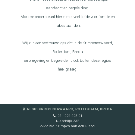
aandacht en begeleiding.
Marieke ondersteunt hierin met veel liefde voor familie en
nabestaanden.
Wij zijn een vertrouwd gezicht in de Krimpenerwaard,
Rotterdam, Breda
en omgeving en begeleiden u ook buiten deze regio's
heel graag.
REGIO KRIMPENERWAARD, ROTTERDAM, BREDA
06 - 224 225 01
IJsseldijk 332
2922 BM Krimpen aan den IJssel