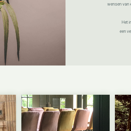
wensen van e
Het i
een ve