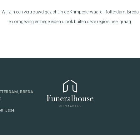
Wij zijn een vertrouwd gezicht in de Krimpenerwaard, Rotterdam, Breda
en omgeving en begeleiden u ook buiten deze regio's heel graag.
TTERDAM, BREDA
1
n IJssel