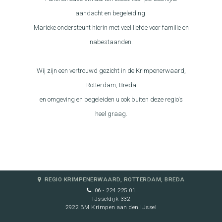
aandacht en begeleiding.
Marieke ondersteunt hierin met veel liefde voor familie en
nabestaanden.
Wij zijn een vertrouwd gezicht in de Krimpenerwaard,
Rotterdam, Breda
en omgeving en begeleiden u ook buiten deze regio's
heel graag.
REGIO KRIMPENERWAARD, ROTTERDAM, BREDA
06 - 224 225 01
IJsseldijk 332
2922 BM Krimpen aan den IJssel