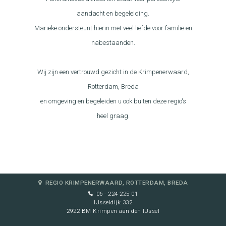
aandacht en begeleiding.
Marieke ondersteunt hierin met veel liefde voor familie en
nabestaanden.
Wij zijn een vertrouwd gezicht in de Krimpenerwaard,
Rotterdam, Breda
en omgeving en begeleiden u ook buiten deze regio's
heel graag.
REGIO KRIMPENERWAARD, ROTTERDAM, BREDA
06 - 224 225 01
IJsseldijk 332
2922 BM Krimpen aan den IJssel