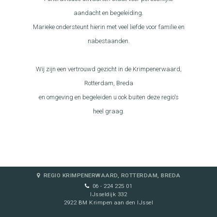
aandacht en begeleiding.
Marieke ondersteunt hierin met veel liefde voor familie en
nabestaanden.
Wij zijn een vertrouwd gezicht in de Krimpenerwaard,
Rotterdam, Breda
en omgeving en begeleiden u ook buiten deze regio's
heel graag.
REGIO KRIMPENERWAARD, ROTTERDAM, BREDA
06 - 224 225 01
IJsseldijk 332
2922 BM Krimpen aan den IJssel