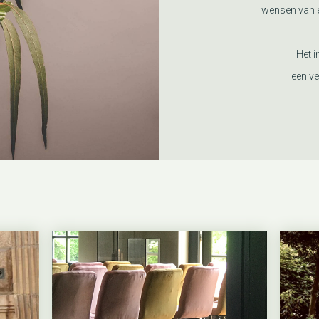
wensen van e
Het i
een ve