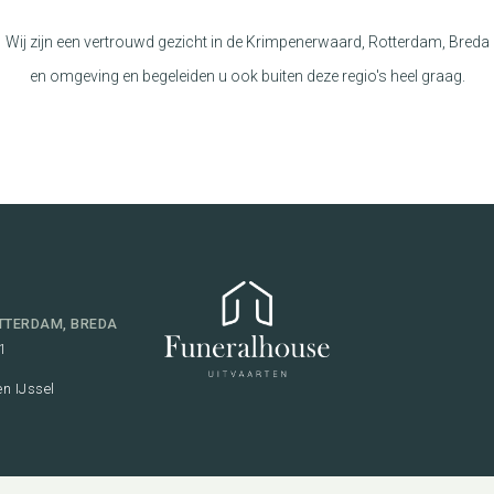
Wij zijn een vertrouwd gezicht in de Krimpenerwaard, Rotterdam, Breda
en omgeving en begeleiden u ook buiten deze regio's heel graag.
TTERDAM, BREDA
1
n IJssel