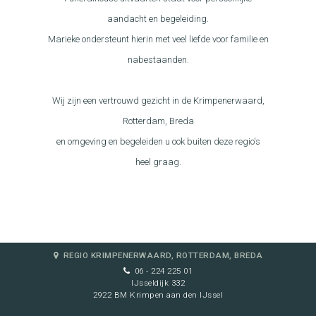
aandacht en begeleiding.
Marieke ondersteunt hierin met veel liefde voor familie en
nabestaanden.
Wij zijn een vertrouwd gezicht in de Krimpenerwaard,
Rotterdam, Breda
en omgeving en begeleiden u ook buiten deze regio's
heel graag.
REGIO KRIMPENERWAARD, ROTTERDAM, BREDA
06 - 224 225 01
IJsseldijk 332
2922 BM Krimpen aan den IJssel