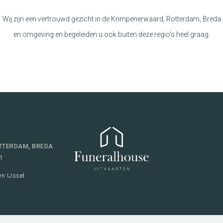
Wij zijn een vertrouwd gezicht in de Krimpenerwaard, Rotterdam, Breda
en omgeving en begeleiden u ook buiten deze regio's heel graag.
TTERDAM, BREDA
1
n IJssel