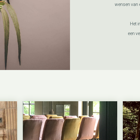
wensen van e
Het i
een ve