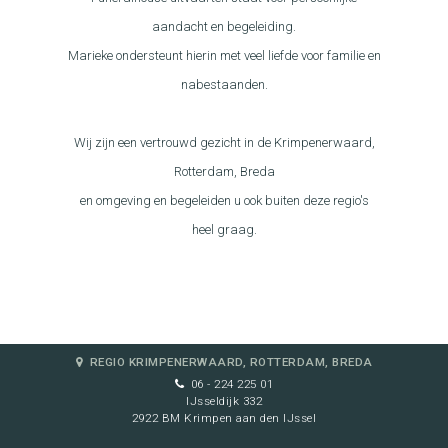
aandacht en begeleiding.
Marieke ondersteunt hierin met veel liefde voor familie en
nabestaanden.
Wij zijn een vertrouwd gezicht in de Krimpenerwaard,
Rotterdam, Breda
en omgeving en begeleiden u ook buiten deze regio's
heel graag.
REGIO KRIMPENERWAARD, ROTTERDAM, BREDA
06 - 224 225 01
IJsseldijk 332
2922 BM Krimpen aan den IJssel