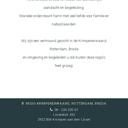
aandacht en begeleiding.
Marieke ondersteunt hierin met veel liefde voor familie en
nabestaanden.
Wij zijn een vertrouwd gezicht in de Krimpenerwaard,
Rotterdam, Breda
en omgeving en begeleiden u ook buiten deze regio's
heel graag.
REGIO KRIMPENERWAARD, ROTTERDAM, BREDA
06 - 224 225 01
IJsseldijk 332
2922 BM Krimpen aan den IJssel