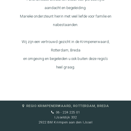
aandacht en begeleiding.
Marieke ondersteunt hierin met veel liefde voor familie en
nabestaanden.
Wij zijn een vertrouwd gezicht in de Krimpenerwaard,
Rotterdam, Breda
en omgeving en begeleiden u ook buiten deze regio's
heel graag.
REGIO KRIMPENERWAARD, ROTTERDAM, BREDA
06 - 224 225 01
IJsseldijk 332
2922 BM Krimpen aan den IJssel