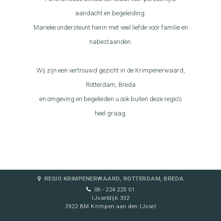
aandacht en begeleiding.
Marieke ondersteunt hierin met veel liefde voor familie en
nabestaanden.
Wij zijn een vertrouwd gezicht in de Krimpenerwaard,
Rotterdam, Breda
en omgeving en begeleiden u ook buiten deze regio's
heel graag.
REGIO KRIMPENERWAARD, ROTTERDAM, BREDA
06 - 224 225 01
IJsseldijk 332
2922 BM Krimpen aan den IJssel