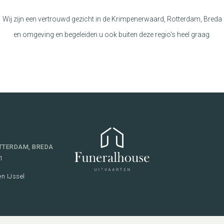
Wij zijn een vertrouwd gezicht in de Krimpenerwaard, Rotterdam, Breda
en omgeving en begeleiden u ook buiten deze regio's heel graag.
TTERDAM, BREDA
1
n IJssel