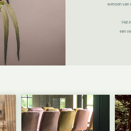
wensen van e
Het i
een ve