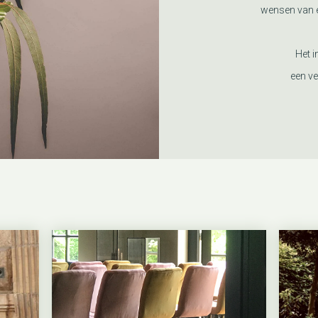
wensen van e
Het i
een ve