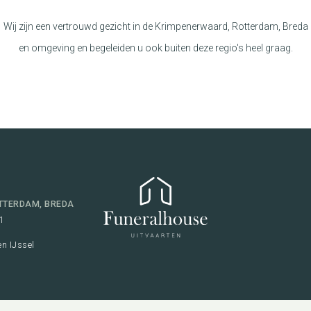
Wij zijn een vertrouwd gezicht in de Krimpenerwaard, Rotterdam, Breda
en omgeving en begeleiden u ook buiten deze regio's heel graag.
TTERDAM, BREDA
1
n IJssel