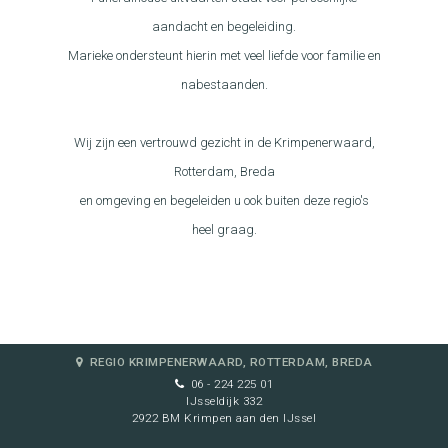
aandacht en begeleiding.
Marieke ondersteunt hierin met veel liefde voor familie en
nabestaanden.
Wij zijn een vertrouwd gezicht in de Krimpenerwaard,
Rotterdam, Breda
en omgeving en begeleiden u ook buiten deze regio's
heel graag.
REGIO KRIMPENERWAARD, ROTTERDAM, BREDA
06 - 224 225 01
IJsseldijk 332
2922 BM Krimpen aan den IJssel